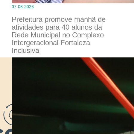
07-08-2026
Prefeitura promove manhã de
atividades para 40 alunos da
Rede Municipal no Complexo
Intergeracional Fortaleza
Inclusiva